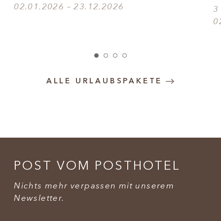
02.01.2026 – 23.12.2026
3
0
ALLE URLAUBSPAKETE
POST VOM POSTHOTEL
Nichts mehr verpassen mit unserem
Newsletter.