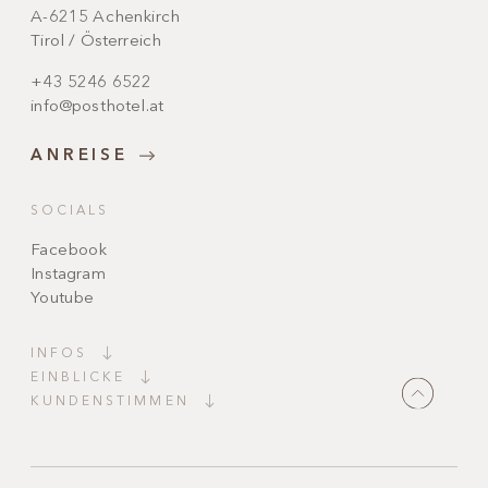
A-6215 Achenkirch
Tirol / Österreich
+43 5246 6522
info@posthotel.at
ANREISE
SOCIALS
Facebook
Instagram
Youtube
INFOS
EINBLICKE
KUNDENSTIMMEN
"Magisch schön!
Ein Ort voller Ruhe und Charme. Alles ist
stimmig, sauber und
geschmackvoll