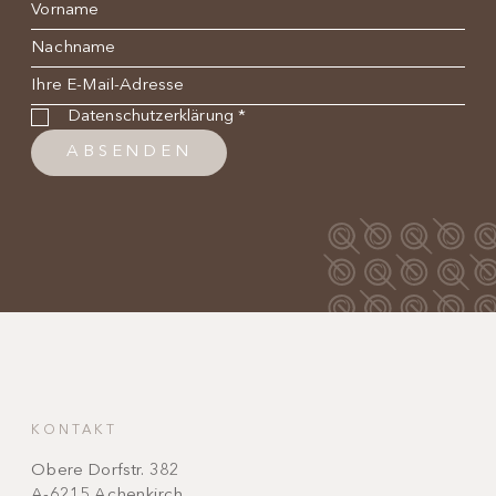
Name
*
Nachname
*
E-Mail
*
Datenschutzbestimmung
*
Datenschutzerklärung
*
ABSENDEN
KONTAKT
Obere Dorfstr. 382
A-6215 Achenkirch