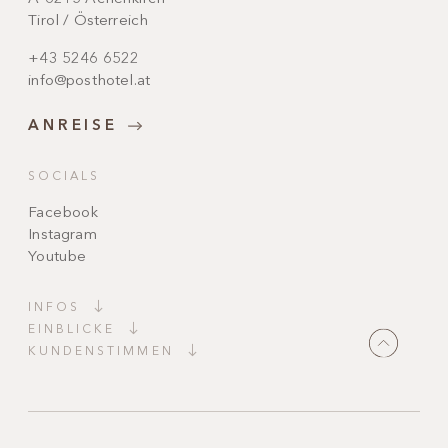
Tirol / Österreich
+43 5246 6522
info@posthotel.at
ANREISE
SOCIALS
Facebook
Instagram
Youtube
INFOS
EINBLICKE
KUNDENSTIMMEN
"Magisch schön!
Ein Ort voller Ruhe und Charme. Alles ist
stimmig, sauber und
geschmackvoll
eingerichtet
. Kerzenschein, liebevolle Details