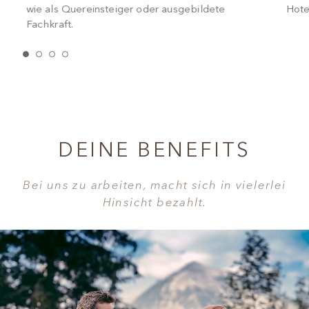
wie als Quereinsteiger oder ausgebildete
Hote
Fachkraft.
DEINE BENEFITS
Bei uns zu arbeiten, macht sich in vielerlei
Hinsicht bezahlt.