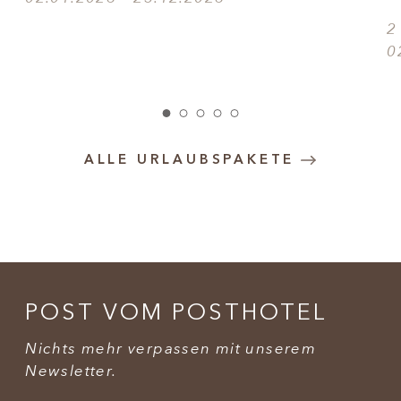
2
0
ALLE URLAUBSPAKETE
POST VOM POSTHOTEL
Nichts mehr verpassen mit unserem
Newsletter.