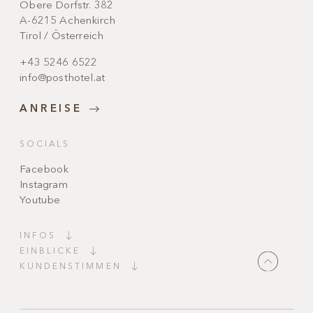
Obere Dorfstr. 382
A-6215 Achenkirch
Tirol / Österreich
+43 5246 6522
info@posthotel.at
ANREISE
SOCIALS
Facebook
Instagram
Youtube
INFOS
EINBLICKE
KUNDENSTIMMEN
"Ein absoluter Traum!
Wunderschöne Einrichtung, liebevoll bis ins
kleinste Detail dekoriert. Überall kleine