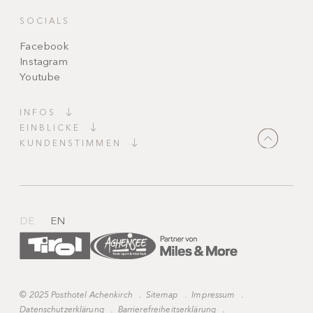
SOCIALS
Facebook
Instagram
Youtube
INFOS
EINBLICKE
KUNDENSTIMMEN
"Top gepflegt, mit einem Auge fürs Detail
gestaltet. Jede Ecke erzählt eine Geschichte.
Der Kontakt war stets freundlich, hilfsbereit und
absolut zuverlässig. Ein Ort zum Wohlfühlen und
Wiederkommen."
DE
EN
©
2025 Posthotel Achenkirch
.
Sitemap
.
Impressum
.
Datenschutzerklärung
.
Barrierefreiheitserklärung
.