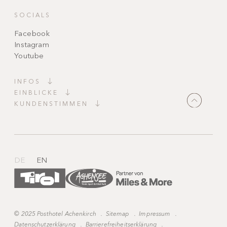
SOCIALS
Facebook
Instagram
Youtube
INFOS
EINBLICKE
KUNDENSTIMMEN
"Ein absoluter Traum!
Wunderschöne Einrichtung, liebevoll bis ins
kleinste Detail dekoriert. Überall kleine
Highlights, die den Aufenthalt unvergesslich
machen. Das Team ist einfach großartig –
DE
EN
freundlich, aufmerksam und immer für einen da."
©
2025 Posthotel Achenkirch
.
Sitemap
.
Impressum
.
Datenschutzerklärung
.
Barrierefreiheitserklärung
.